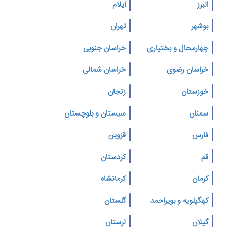
البرز
ایلام
بوشهر
تهران
چهارمحال و بختیاری
خراسان جنوبی
خراسان رضوی
خراسان شمالی
خوزستان
زنجان
سمنان
سیستان و بلوچستان
فارس
قزوین
قم
کردستان
کرمان
کرمانشاه
کهگیلویه و بویراحمد
گلستان
گیلان
لرستان