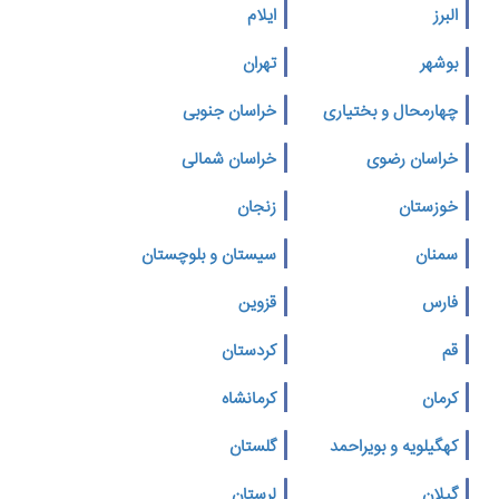
البرز
ایلام
بوشهر
تهران
چهارمحال و بختیاری
خراسان جنوبی
خراسان رضوی
خراسان شمالی
خوزستان
زنجان
سمنان
سیستان و بلوچستان
فارس
قزوین
قم
کردستان
کرمان
کرمانشاه
کهگیلویه و بویراحمد
گلستان
گیلان
لرستان