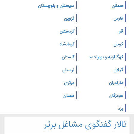
سمنان
سیستان و بلوچستان
فارس
قزوین
قم
کردستان
کرمان
کرمانشاه
کهگیلویه و بویراحمد
گلستان
گیلان
لرستان
مازندران
مرکزی
هرمزگان
همدان
یزد
تالار گفتگوی مشاغل برتر