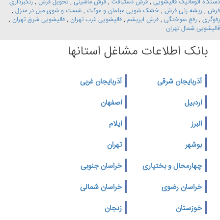
دستگاه اتوماتیک قالیشویی
,
فرش دستبافت
,
فرش ماشینی
,
تحویل فرش
,
رنگبرداری
فرش
,
ریشه زنی فرش
,
خشک شویی مبلمان و موکت
,
شست و شوی مبل در منزل
,
رفوگری
,
رفع سوختگی
,
فرش ابریشم
,
قالیشویی غرب تهران
,
قالیشویی شرق تهران
,
قالیشویی شمال تهران
بانک اطلاعات مشاغل استانها
آذربایجان شرقی
آذربایجان غربی
اردبیل
اصفهان
البرز
ایلام
بوشهر
تهران
چهارمحال و بختیاری
خراسان جنوبی
خراسان رضوی
خراسان شمالی
خوزستان
زنجان