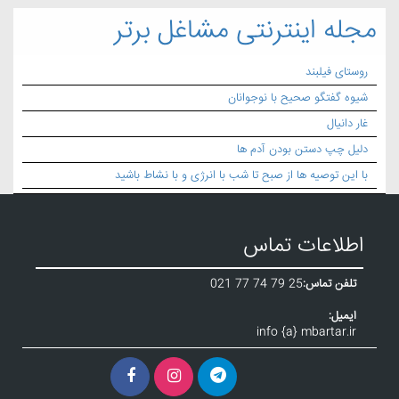
مجله اینترنتی مشاغل برتر
روستای فیلبند
شیوه گفتگو صحیح با نوجوانان
غار دانیال
دلیل چپ دستن بودن آدم ها
با این توصیه ها از صبح تا شب با انرژی و با نشاط باشید
اطلاعات تماس
تلفن تماس:
021 77 74 79 25
ایمیل:
info {a} mbartar.ir