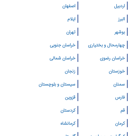
اردبیل
اصفهان
البرز
ایلام
بوشهر
تهران
چهارمحال و بختیاری
خراسان جنوبی
خراسان رضوی
خراسان شمالی
خوزستان
زنجان
سمنان
سیستان و بلوچستان
فارس
قزوین
قم
کردستان
کرمان
کرمانشاه