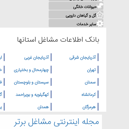
حیوانات خانگی
گل و گیاهان دارویی
سایر خدمات
بانک اطلاعات مشاغل استانها
آذربایجان شرقی
آذربایجان غربی
ار
تهران
چهارمحال و بختیاری
خ
سمنان
سیستان و بلوچستان
ف
کرمانشاه
کهگیلویه و بویراحمد
گ
هرمزگان
همدان
یز
مجله اینترنتی مشاغل برتر