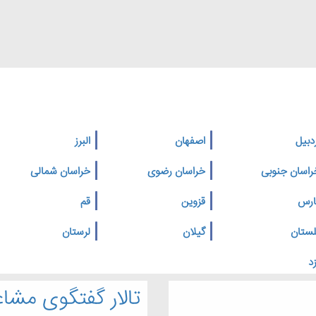
دبیل
اصفهان
البرز
راسان جنوبی
خراسان رضوی
خراسان شمالی
ارس
قزوین
قم
لستان
گیلان
لرستان
د
تالار گفتگوی مشاغ