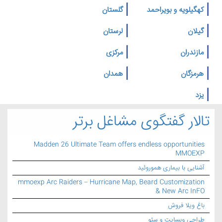
کهگیلویه و بویراحمد
گلستان
گیلان
لرستان
مازندران
مرکزی
هرمزگان
همدان
یزد
تالار گفتگوی مشاغل برتر
Madden 26 Ultimate Team offers endless opportunities
MMOEXP
آشنایی با بیماری هموروئید
mmoexp Arc Raiders – Hurricane Map, Beard Customization
& New Arc InFO
باغ ویلا فروش
طراحی وبسایت و سئو