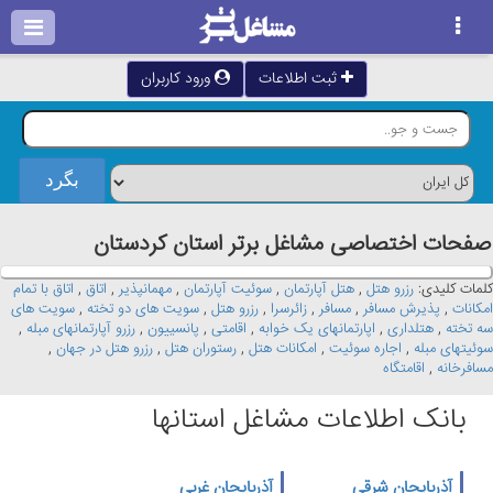
ثبت اطلاعات
ورود کاربران
صفحات اختصاصی مشاغل برتر استان كردستان
کلمات کلیدی:
رزرو هتل
,
هتل آپارتمان
,
سوئیت آپارتمان
,
مهمانپذیر
,
اتاق
,
اتاق با تمام
امکانات
,
پذیرش مسافر
,
مسافر
,
زائرسرا
,
رزرو هتل
,
سویت های دو تخته
,
سویت های
سه تخته
,
هتلداری
,
اپارتمانهای یک خوابه
,
اقامتی
,
پانسییون
,
رزرو آپارتمانهای مبله
,
سوئیتهای مبله
,
اجاره سوئیت
,
امکانات هتل
,
رستوران هتل
,
رزرو هتل در جهان
,
مسافرخانه
,
اقامتگاه
بانک اطلاعات مشاغل استانها
آذربایجان شرقی
آذربایجان غربی