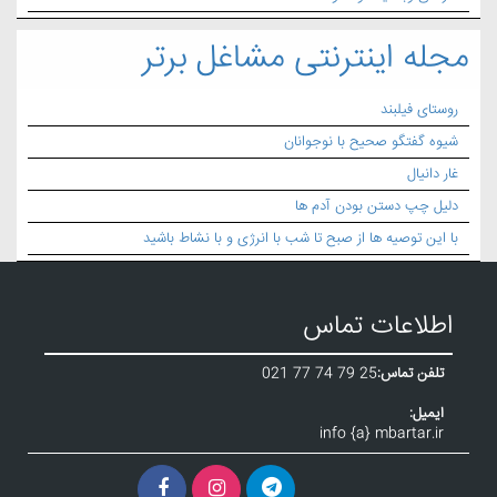
مجله اینترنتی مشاغل برتر
روستای فیلبند
شیوه گفتگو صحیح با نوجوانان
غار دانیال
دلیل چپ دستن بودن آدم ها
با این توصیه ها از صبح تا شب با انرژی و با نشاط باشید
اطلاعات تماس
تلفن تماس:
021 77 74 79 25
ایمیل:
info {a} mbartar.ir