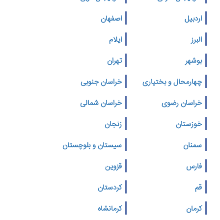
اردبیل
اصفهان
البرز
ایلام
بوشهر
تهران
چهارمحال و بختیاری
خراسان جنوبی
خراسان رضوی
خراسان شمالی
خوزستان
زنجان
سمنان
سیستان و بلوچستان
فارس
قزوین
قم
کردستان
کرمان
کرمانشاه