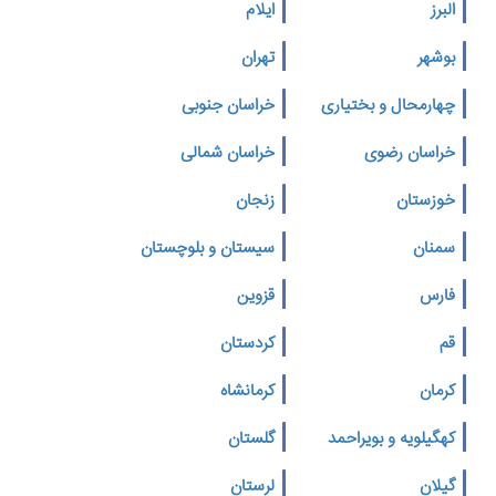
البرز
ایلام
بوشهر
تهران
چهارمحال و بختیاری
خراسان جنوبی
خراسان رضوی
خراسان شمالی
خوزستان
زنجان
سمنان
سیستان و بلوچستان
فارس
قزوین
قم
کردستان
کرمان
کرمانشاه
کهگیلویه و بویراحمد
گلستان
گیلان
لرستان