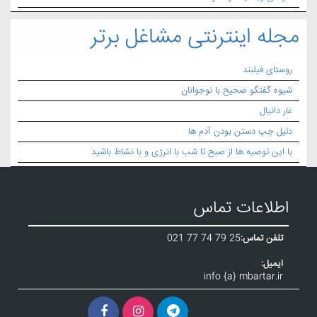
مجله اینترنتی مشاغل برتر
روستای فیلبند
شیوه گفتگو صحیح با نوجوانان
غار دانیال
دلیل چپ دستن بودن آدم ها
با این توصیه ها از صبح تا شب با انرژی و با نشاط باشید
اطلاعات تماس
تلفن تماس:
021 77 74 79 25
ایمیل:
info {a} mbartar.ir