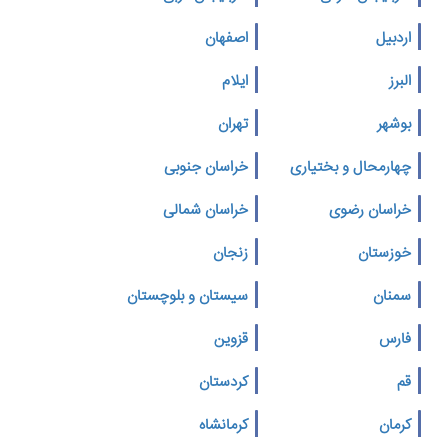
اردبیل
اصفهان
البرز
ایلام
بوشهر
تهران
چهارمحال و بختیاری
خراسان جنوبی
خراسان رضوی
خراسان شمالی
خوزستان
زنجان
سمنان
سیستان و بلوچستان
فارس
قزوین
قم
کردستان
کرمان
کرمانشاه