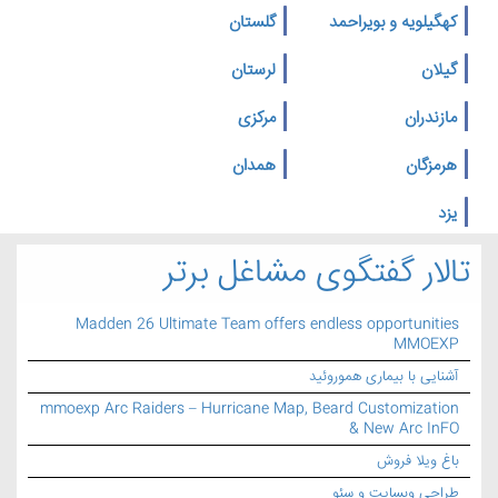
کهگیلویه و بویراحمد
گلستان
گیلان
لرستان
مازندران
مرکزی
هرمزگان
همدان
یزد
تالار گفتگوی مشاغل برتر
Madden 26 Ultimate Team offers endless opportunities
MMOEXP
آشنایی با بیماری هموروئید
mmoexp Arc Raiders – Hurricane Map, Beard Customization
& New Arc InFO
باغ ویلا فروش
طراحی وبسایت و سئو