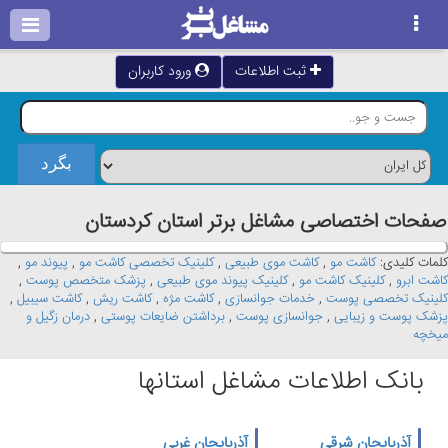
ثبت اطلاعات
ورود کاربران
صفحات اختصاصی مشاغل برتر استان كردستان
کلمات کلیدی:
کاشت مو
,
کاشت موی طبیعی
,
کلینیک تخصصی کاشت مو
,
پیوند مو
,
کاشت ابرو
,
کلینیک کاشت مو
,
کلینیک پیوند موی طبیعی
,
پزشک متخصص پوست
,
کلینیک تخصصی پوست
,
خدمات جوانسازی
,
کاشت مژه
,
کاشت ریش
,
کاشت سیبیل
,
پزشک پوست و زیبایی
,
جوانسازی پوست
,
برداشتن ضایعات پوستی
,
درمان زگیل و
میخچه
بانک اطلاعات مشاغل استانها
آذربایجان شرقی
آذربایجان غربی