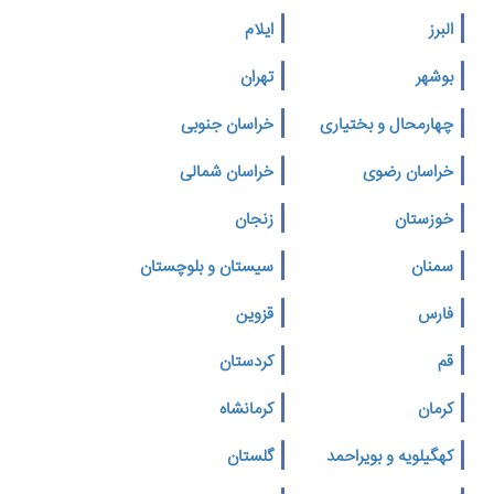
البرز
ایلام
بوشهر
تهران
چهارمحال و بختیاری
خراسان جنوبی
خراسان رضوی
خراسان شمالی
خوزستان
زنجان
سمنان
سیستان و بلوچستان
فارس
قزوین
قم
کردستان
کرمان
کرمانشاه
کهگیلویه و بویراحمد
گلستان