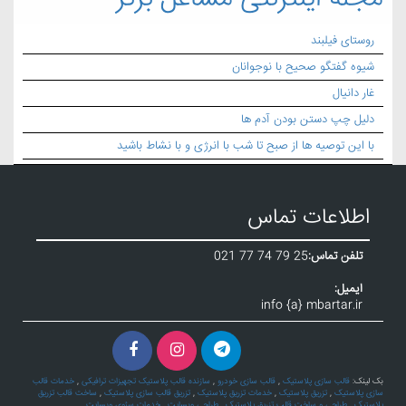
روستای فیلبند
شیوه گفتگو صحیح با نوجوانان
غار دانیال
دلیل چپ دستن بودن آدم ها
با این توصیه ها از صبح تا شب با انرژی و با نشاط باشید
اطلاعات تماس
تلفن تماس:
021 77 74 79 25
ایمیل:
info {a} mbartar.ir
بک لینک:
قالب سازی پلاستیک
,
قالب سازی خودرو
,
سازنده قالب پلاستیک تجهیزات ترافیکی
,
خدمات قالب
سازی پلاستیک
,
تزریق پلاستیک
,
خدمات تزریق پلاستیک
,
تزریق قالب سازی پلاستیک
,
ساخت قالب تزریق
پلاستیک
,
طراحی و ساخت قالب تزریق پلاستیک
,
طراحی وبسایت
,
خدمات سئوی وبسایت