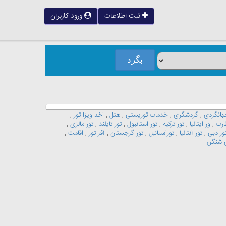
ثبت اطلاعات
ورود کاربران
انگردی
,
گردشگری
,
خدمات توریستی
,
هتل
,
اخذ ویزا تور
,
ارت
,
ور ایتالیا
,
تور ترکیه
,
تور استانبول
,
تور تایلند
,
تور مالزی
,
ور دبی
,
تور آنتالیا
,
توراستانبل
,
تور گرجستان
,
آفر تور
,
اقامت
,
ی شنگن