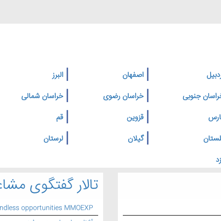
دبیل
اصفهان
البرز
راسان جنوبی
خراسان رضوی
خراسان شمالی
ارس
قزوین
قم
لستان
گیلان
لرستان
د
تالار گفتگوی مشاغ
endless opportunities MMOEXP