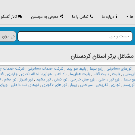
 ها
درباره ما
تماس با ما
معرفی به دوستان
تالار گفتگو
اغل برتر استان كردستان
,
تورهای مسافرتی
,
رزرو بلیط
,
بلیط هواپیما
,
شرکت خدمات مسافرتی
,
شرکت خدمات جه
پیمایی
,
بلیت
,
بلیت قطار
,
بلیت هواپیما
,
راه آهن
,
هواپیما لحظه آخری
,
چارتری
,
قط
رو بلیط
,
رزرو تور داخلی
,
رزرو هتل خارجی
,
تور کیش
,
تور مشهد
,
تور شیراز
,
تور قشم
,
ت
توریسم
,
تجاری
,
تفریحی
,
سیاحتی
,
پرواز
,
تور های لاکچری
,
تورهای شاد داخلی
,
ویزا