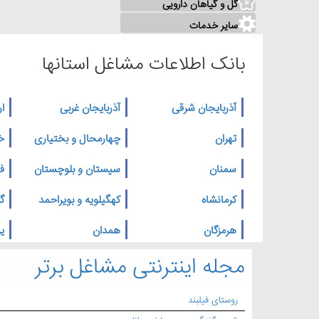
گل و گیاهان دارویی
سایر خدمات
بانک اطلاعات مشاغل استانها
آذربایجان شرقی
آذربایجان غربی
ار
تهران
چهارمحال و بختیاری
خ
سمنان
سیستان و بلوچستان
ف
کرمانشاه
کهگیلویه و بویراحمد
گ
هرمزگان
همدان
یز
مجله اینترنتی مشاغل برتر
روستای فیلبند