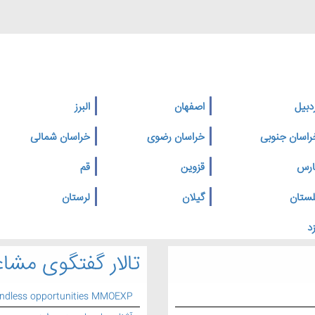
دبیل
اصفهان
البرز
راسان جنوبی
خراسان رضوی
خراسان شمالی
ارس
قزوین
قم
لستان
گیلان
لرستان
د
تالار گفتگوی مشاغ
endless opportunities MMOEXP