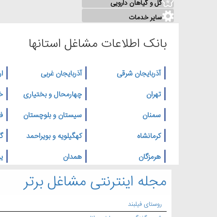
گل و گیاهان دارویی
سایر خدمات
بانک اطلاعات مشاغل استانها
آذربایجان شرقی
آذربایجان غربی
ار
تهران
چهارمحال و بختیاری
خ
سمنان
سیستان و بلوچستان
ف
کرمانشاه
کهگیلویه و بویراحمد
گ
هرمزگان
همدان
یز
مجله اینترنتی مشاغل برتر
روستای فیلبند