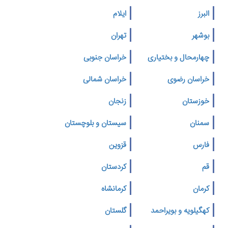
البرز
ایلام
بوشهر
تهران
چهارمحال و بختیاری
خراسان جنوبی
خراسان رضوی
خراسان شمالی
خوزستان
زنجان
سمنان
سیستان و بلوچستان
فارس
قزوین
قم
کردستان
کرمان
کرمانشاه
کهگیلویه و بویراحمد
گلستان