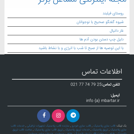
روستای فیلبند
شیوه گفتگو صحیح با نوجوانان
غار دانیال
دلیل چپ دستن بودن آدم ها
با این توصیه ها از صبح تا شب با انرژی و با نشاط باشید
اطلاعات تماس
تلفن تماس:
021 77 74 79 25
ایمیل:
info {a} mbartar.ir
بک لینک:
قالب سازی پلاستیک
,
قالب سازی خودرو
,
سازنده قالب پلاستیک تجهیزات ترافیکی
,
خدمات قالب
سازی پلاستیک
,
تزریق پلاستیک
,
خدمات تزریق پلاستیک
,
تزریق قالب سازی پلاستیک
,
ساخت قالب تزریق
پلاستیک
,
طراحی و ساخت قالب تزریق پلاستیک
,
طراحی وبسایت
,
خدمات سئوی وبسایت