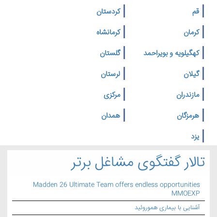
قم
کردستان
کرمان
کرمانشاه
کهگیلویه و بویراحمد
گلستان
گیلان
لرستان
مازندران
مرکزی
هرمزگان
همدان
یزد
تالار گفتگوی مشاغل برتر
Madden 26 Ultimate Team offers endless opportunities
MMOEXP
آشنایی با بیماری هموروئید