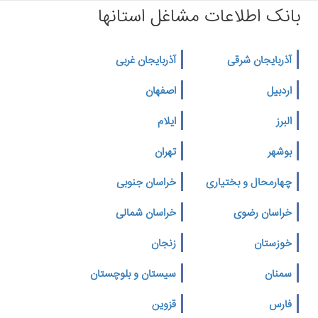
بانک اطلاعات مشاغل استانها
آذربایجان شرقی
آذربایجان غربی
اردبیل
اصفهان
البرز
ایلام
بوشهر
تهران
چهارمحال و بختیاری
خراسان جنوبی
خراسان رضوی
خراسان شمالی
خوزستان
زنجان
سمنان
سیستان و بلوچستان
فارس
قزوین