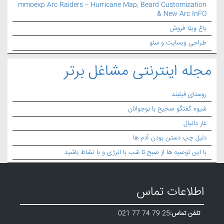
mmoexp Arc Raiders – Hurricane Map, Beard Customization
& New Arc InFO
باغ ویلا فروش
طراحی وبسایت و سئو
مجله اینترنتی مشاغل برتر
روستای فیلبند
شیوه گفتگو صحیح با نوجوانان
غار دانیال
دلیل چپ دستن بودن آدم ها
با این توصیه ها از صبح تا شب با انرژی و با نشاط باشید
اطلاعات تماس
تلفن تماس:
021 77 74 79 25