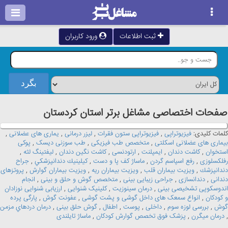
ثبت اطلاعات
ورود کاربران
صفحات اختصاصی مشاغل برتر استان كردستان
کلمات کلیدی:
فیزیوتراپی
,
فیزیوتراپی ستون فقرات
,
لیزر درمانی
,
یماری های عضلانی
,
بیماری های عضلانی اسکلتی
,
متخصص طب فیزیکی
,
طب سوزنی دیسک
,
پوکی
استخوان
,
کاشت دندان
,
ایمپلنت
,
ارتودنسی
,
کاشت نگین دندان
,
لیفتینگ لثه
,
رفلکسلوزی
,
رفع اسپاسم گردن
,
ماساژ کف پا و دست
,
كيلينيك دندانپزشكي
,
جراح
دندانپزشك
,
ویزیت بیماران قلب
,
ویزیت بیماران ریه
,
ویزیت بیماران گوارش
,
پروتزهای
دندانی
,
دندانسازی
,
جراحی زیبایی بینی
,
متخصص گوش و حلق و بینی
,
انجام
اندوسکوپى تشخیصی بینی
,
درمان سینوزیت
,
کلینیک شنوایی
,
ارزیابی شنوایی نوزادان
و کودکان
,
انواع سمعک های داخل گوشی و پشت گوشی
,
عفونت گوش
,
پارگی پرده
گوش
,
بررسی لوزه سوم
,
داخلی
,
پوست
,
اطفال
,
گوش حلق بینی
,
درمان دردهاي مزمن
,
درمان میگرن
,
پزشک فوق تخصص گوارش کودکان
,
ماساژ تایلندی