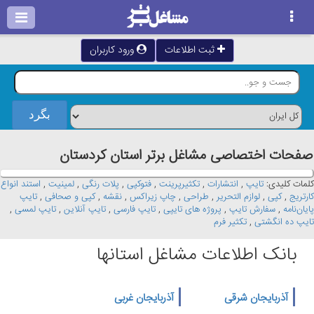
ثبت اطلاعات
ورود کاربران
صفحات اختصاصی مشاغل برتر استان كردستان
کلمات کلیدی:
تایپ
,
انتشارات
,
تکثیرپرینت
,
فتوکپی
,
پلات رنگی
,
لمینیت
,
استند انواع
کارتریج
,
کپی
,
لوازم التحریر
,
طراحی
,
چاپ زیراکس
,
نقشه
,
کپی و صحافی
,
تایپ
پایان‌نامه
,
سفارش تایپ
,
پروژه های تایپی
,
تایپ فارسی
,
تایپ آنلاین
,
تایپ لمسی
,
تایپ ده انگشتی
,
تکثیر فرم
بانک اطلاعات مشاغل استانها
آذربایجان شرقی
آذربایجان غربی