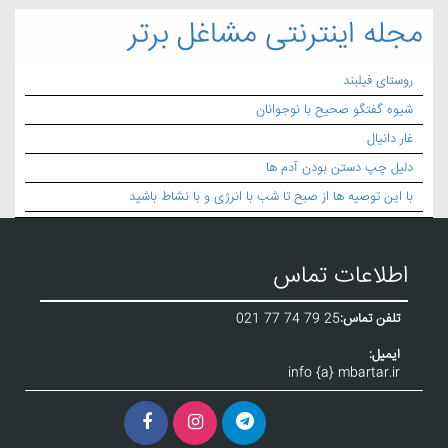
مجله اینترنتی مشاغل برتر
روستای فیلبند
شیوه گفتگو صحیح با نوجوانان
غار دانیال
دلیل چپ دستن بودن آدم ها
با این توصیه ها از صبح تا شب با انرژی و با نشاط باشید
اطلاعات تماس
تلفن تماس:
021 77 74 79 25
ایمیل:
info {a} mbartar.ir