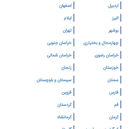
اردبیل
اصفهان
البرز
ایلام
بوشهر
تهران
چهارمحال و بختیاری
خراسان جنوبی
خراسان رضوی
خراسان شمالی
خوزستان
زنجان
سمنان
سیستان و بلوچستان
فارس
قزوین
قم
کردستان
کرمان
کرمانشاه