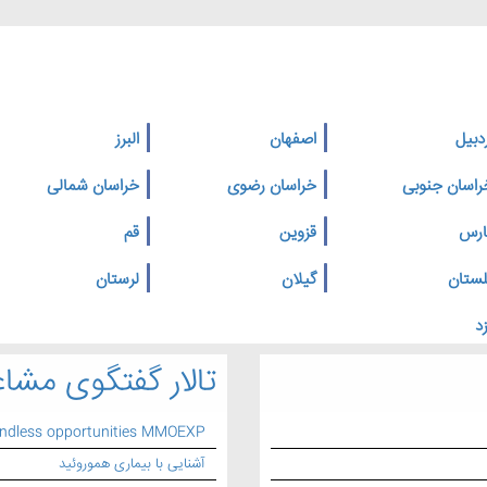
دبیل
اصفهان
البرز
راسان جنوبی
خراسان رضوی
خراسان شمالی
ارس
قزوین
قم
لستان
گیلان
لرستان
د
تالار گفتگوی مشاغ
endless opportunities MMOEXP
آشنایی با بیماری هموروئید