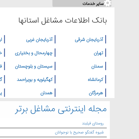
سایر خدمات
بانک اطلاعات مشاغل استانها
آذربایجان شرقی
آذربایجان غربی
ار
تهران
چهارمحال و بختیاری
خ
سمنان
سیستان و بلوچستان
ف
کرمانشاه
کهگیلویه و بویراحمد
گ
هرمزگان
همدان
یز
مجله اینترنتی مشاغل برتر
روستای فیلبند
شیوه گفتگو صحیح با نوجوانان