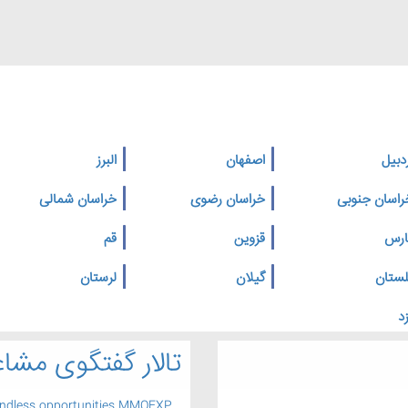
دبیل
اصفهان
البرز
راسان جنوبی
خراسان رضوی
خراسان شمالی
ارس
قزوین
قم
لستان
گیلان
لرستان
د
تالار گفتگوی مشاغ
endless opportunities MMOEXP