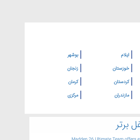
ایلام
بوشهر
خوزستان
زنجان
کردستان
کرمان
مازندران
مرکزی
ل برتر
Madden 26 Ultimate Team offers 