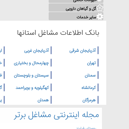
حیوانات خانگی
گل و گیاهان دارویی
سایر خدمات
بانک اطلاعات مشاغل استانها
آذربایجان شرقی
آذربایجان غربی
ار
تهران
چهارمحال و بختیاری
خ
سمنان
سیستان و بلوچستان
ف
کرمانشاه
کهگیلویه و بویراحمد
گ
هرمزگان
همدان
یز
مجله اینترنتی مشاغل برتر
روستای فیلبند