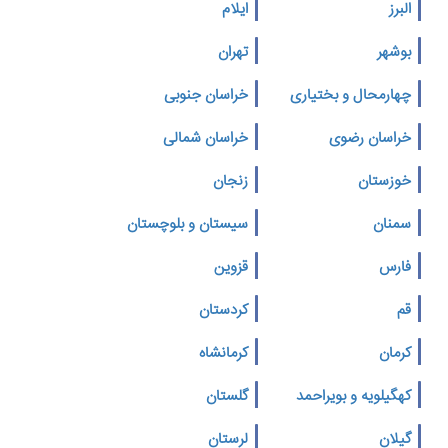
البرز
ایلام
بوشهر
تهران
چهارمحال و بختیاری
خراسان جنوبی
خراسان رضوی
خراسان شمالی
خوزستان
زنجان
سمنان
سیستان و بلوچستان
فارس
قزوین
قم
کردستان
کرمان
کرمانشاه
کهگیلویه و بویراحمد
گلستان
گیلان
لرستان