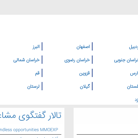
دبیل
اصفهان
البرز
راسان جنوبی
خراسان رضوی
خراسان شمالی
ارس
قزوین
قم
لستان
گیلان
لرستان
د
تالار گفتگوی مشاغ
endless opportunities MMOEXP