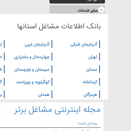
سایر خدمات
بانک اطلاعات مشاغل استانها
آذربایجان شرقی
آذربایجان غربی
ار
تهران
چهارمحال و بختیاری
خ
سمنان
سیستان و بلوچستان
ف
کرمانشاه
کهگیلویه و بویراحمد
گ
هرمزگان
همدان
یز
مجله اینترنتی مشاغل برتر
روستای فیلبند