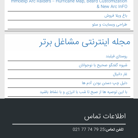
mmoexp Arc Raiders – Hurricane Map, Beard Customization
& New Arc InFO
باغ ویلا فروش
طراحی وبسایت و سئو
مجله اینترنتی مشاغل برتر
روستای فیلبند
شیوه گفتگو صحیح با نوجوانان
غار دانیال
دلیل چپ دستن بودن آدم ها
با این توصیه ها از صبح تا شب با انرژی و با نشاط باشید
اطلاعات تماس
تلفن تماس:
021 77 74 79 25