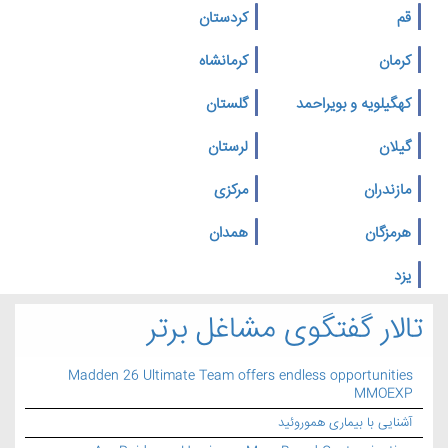
قم
کردستان
کرمان
کرمانشاه
کهگیلویه و بویراحمد
گلستان
گیلان
لرستان
مازندران
مرکزی
هرمزگان
همدان
یزد
تالار گفتگوی مشاغل برتر
Madden 26 Ultimate Team offers endless opportunities
MMOEXP
آشنایی با بیماری هموروئید