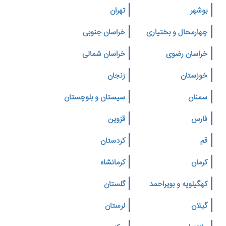
بوشهر
تهران
چهارمحال و بختیاری
خراسان جنوبی
خراسان رضوی
خراسان شمالی
خوزستان
زنجان
سمنان
سیستان و بلوچستان
فارس
قزوین
قم
کردستان
کرمان
کرمانشاه
کهگیلویه و بویراحمد
گلستان
گیلان
لرستان