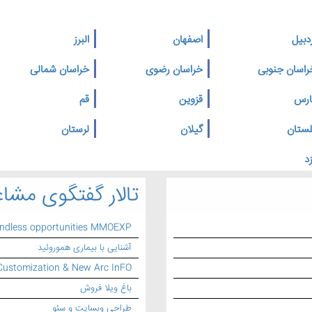
دبیل
اصفهان
البرز
راسان جنوبی
خراسان رضوی
خراسان شمالی
ارس
قزوین
قم
لستان
گیلان
لرستان
د
تالار گفتگوی مشاغ
endless opportunities MMOEXP
آشنایی با بیماری هموروئید
Customization & New Arc InFO
باغ ویلا فروش
طراحی وبسایت و سئو