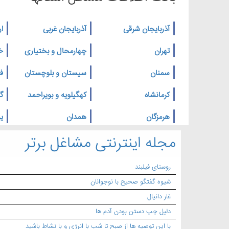
آذربایجان شرقی
آذربایجان غربی
ار
تهران
چهارمحال و بختیاری
خ
سمنان
سیستان و بلوچستان
ف
کرمانشاه
کهگیلویه و بویراحمد
گ
هرمزگان
همدان
یز
مجله اینترنتی مشاغل برتر
روستای فیلبند
شیوه گفتگو صحیح با نوجوانان
غار دانیال
دلیل چپ دستن بودن آدم ها
با این توصیه ها از صبح تا شب با انرژی و با نشاط باشید